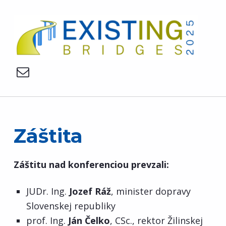
Existing Bridges
EXISTING BRIDGES
fstav-konf-kskm@uniza.sk
Z
Záštita
á
Záštitu nad konferenciou prevzali:
š
JUDr. Ing.
Jozef Ráž
, minister dopravy
t
Slovenskej republiky
prof. Ing.
Ján Čelko
, CSc., rektor Žilinskej