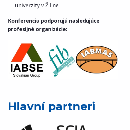
i
univerzity v Žiline
t
Konferenciu podporujú nasledujúce
a
profesijné organizácie:
a
p
a
r
t
n
Hlavní partneri
e