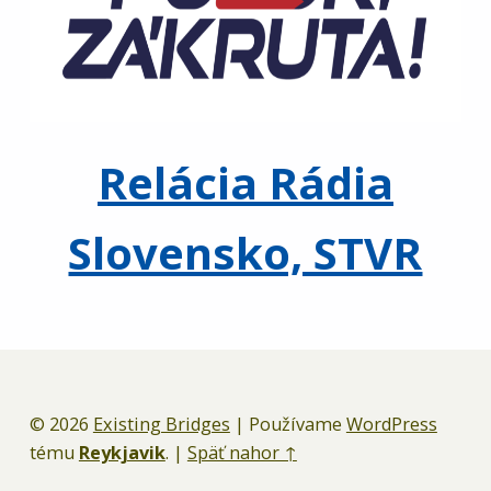
Relácia Rádia
Slovensko, STVR
Preskočiť späť na hlavnú navigáciu
© 2026
Existing Bridges
|
Používame
WordPress
tému
Reykjavik
.
|
Späť nahor ↑