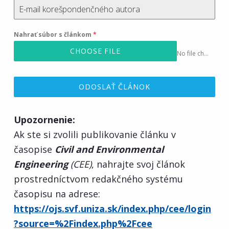
á
v
Nahrať súbor s článkom
*
a
CHOOSE FILE
No file chosen
n
i
ODOSLAŤ ČLÁNOK
e
Upozornenie:
c
Ak ste si zvolili publikovanie článku v
časopise
Civil and Environmental
e
Engineering
(CEE)
, nahrajte svoj článok
prostredníctvom redakčného systému
l
časopisu na adrese:
é
https://ojs.svf.uniza.sk/index.php/cee/login
?source=%2Findex.php%2Fcee