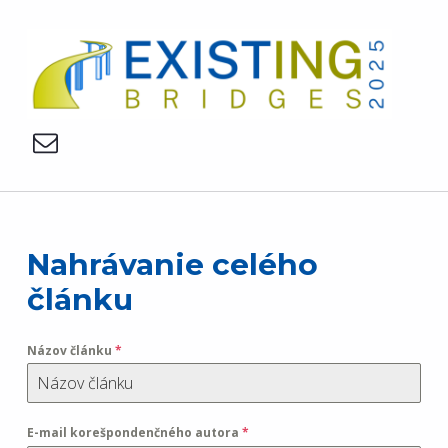
Existing Bridges
EXISTING BRIDGES
fstav-konf-kskm@uniza.sk
N
Nahrávanie celého
článku
a
h
Názov článku
*
r
E-mail korešpondenčného autora
*